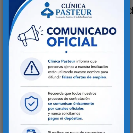
Alcance
Confidenciali
y seguridad
La política tiene como
objetivo garantizar un
Se garantiza la
tratamiento adecuado,
confidencialidad de la
confidencial y seguro de
información,
los datos personales de
especialmente de los
pacientes, trabajadores,
datos sensibles de salud,
proveedores y terceros
,
mediante políticas
siendo de obligatorio
internas, secreto
cumplimiento para todo
profesional, medidas
el personal, autoridades
técnicas y
y colaboradores de la
administrativas,
Clínica.
capacitaciones
Tipos de
periódicas y
evaluaciones de impacto
datos
de privacidad.