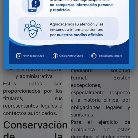
tratados
Derechos de
los titulares
Se incluyen datos:
Identificativos y de
contacto
Los titulares pueden
Datos sensibles de
ejercer derechos como
salud
acceso, rectificación,
Datos financieros y
eliminación, oposición,
transaccionales
portabilidad y otros,
Información laboral
mediante solicitud
y administrativa
formal. Existen
Estos datos son
excepciones,
proporcionados por los
especialmente respecto
titulares, sus
a la historia clínica, por
representantes legales o
obligaciones legales y
contactos autorizados.
sanitarias.
Para el ejercicio de
Conservación
cualquiera de estos
de la
derechos, el titular podrá