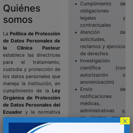
Cumplimiento de
Quiénes
obligaciones
somos
legales y
contractuales
Atención de
La
Política de Protección
solicitudes,
de Datos Personales de
reclamos y ejercicio
la Clínica Pasteur
de derechos
establece las directrices
Investigación
para el tratamiento,
científica (con
custodia y protección de
autorización o
los datos personales que
anonimización)
maneja la institución, en
Envío de
cumplimiento de la
Ley
notificaciones
Orgánica de Protección
médicas,
de Datos Personales del
administrativas y,
Ecuador
y la normativa
en ciertos casos,
×
sanitaria aplicable.
información
Finalidad y
promocional