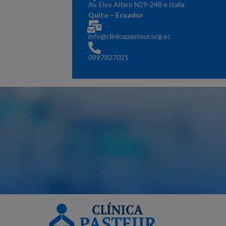
Av. Eloy Alfaro N29-248 e Italia
Quito – Ecuador
info@clinicapasteur.org.ec
0
997827021