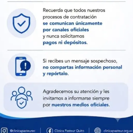
CLÍNICA PAST
90 años de experiencia en servic
excelencia.
La Clínica Pasteur es una de las i
Sus instalaciones, el equipo de p
aplicados en todos sus procesos 
servicios.
La Clínica Pasteur ha mantenido 
de los años, lo que ha permitido 
sus pacientes, familiares y públi
La misión de la Clínica Pasteur 
la vida, especificados así: verdad
respeto, solidaridad y trabajo en
Conoce más aquí