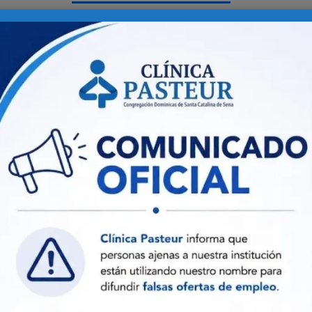
o Personalizado
Calidad y Seguridad
cios de salud integrales
,
Nuestra gestión
está basada 
alidad y calidez,
procesos cuyos indicadores n
ndonos en soportes
permiten mantener siempre
u
os, científicos y
mejora continua.
ológicos
.