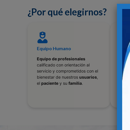
¿Por qué elegirnos?
Equipo Humano
Trat
Equipo de profesionales
Servi
calificado con orientación al
con c
servicio y comprometidos con el
basá
bienestar de nuestros
usuarios
,
human
el
paciente
y su
familia
.
tecn